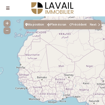
9000 MAD
Ma position
Plein écran
Précédent
Next