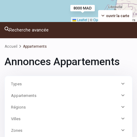
8000 MAD
ouvrir la carte
Leaflet
|
©
OpenStreetMap
contributors
Recherche avancée
Accueil
Appartements
Annonces Appartements
Types
Appartements
Régions
Villes
Zones