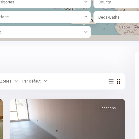
tégories
County
rface
Beds/Baths
8000 MAD
x
Gueliz
,
Zones
Par défaut
Hivernage
,
5
Marrakech
Locations