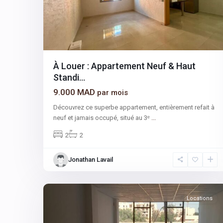
À Louer : Appartement Neuf & Haut
Standi...
9.000 MAD
par mois
Découvrez ce superbe appartement, entièrement refait à
neuf et jamais occupé, situé au 3ᵉ
...
2
2
Gueliz
,
Jonathan Lavail
Hivernage
,
4
Marrakech
Locations