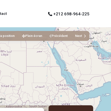
tact
+212 698-964-225
a position
Plein écran
Précédent
Next