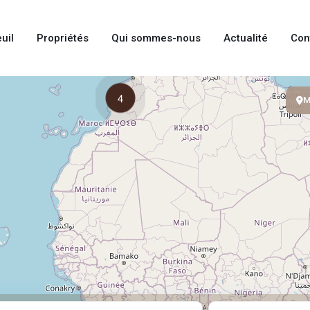
uil
Propriétés
Qui sommes-nous
Actualité
Con
4
M