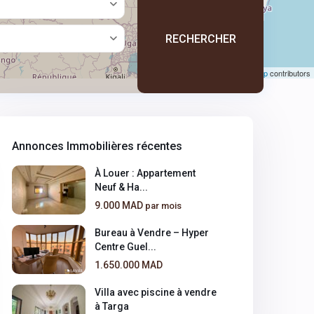
RECHERCHER
ouvrir la carte
Leaflet
|
©
OpenStreetMap
contributors
Annonces Immobilières récentes
À Louer : Appartement
Neuf & Ha...
9.000 MAD
par mois
Bureau à Vendre – Hyper
Centre Guel...
1.650.000 MAD
Villa avec piscine à vendre
à Targa