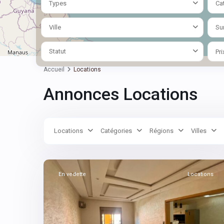
Types
Ca
Ville
Su
Statut
Pri
Accueil
Locations
Annonces Locations
Victor
Locations
Catégories
Régions
Villes
Hugo
,
13
Marrakech
En vedette
Locations