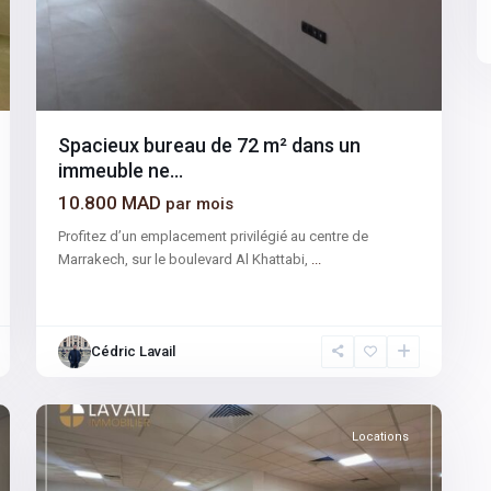
Spacieux bureau de 72 m² dans un
immeuble ne...
10.800 MAD
par mois
Profitez d’un emplacement privilégié au centre de
Marrakech, sur le boulevard Al Khattabi,
...
Sidi
Cédric Lavail
Ghanem
,
4
Marrakech
Locations