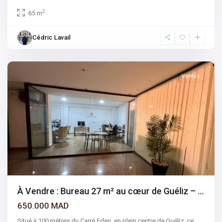
2
65 m
Cédric Lavail
Gueliz
,
Marrakech
Ventes
À Vendre : Bureau 27 m² au cœur de Guéliz – ...
650.000 MAD
Situé à 100 mètres du Carré Eden, en plein centre de Guéliz, ce