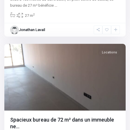
bureau de 27 m² bénéficie
...
2
2
27 m
Gueliz
,
Jonathan Lavail
Hivernage
,
Marrakech
Locations
Spacieux bureau de 72 m² dans un immeuble
ne...