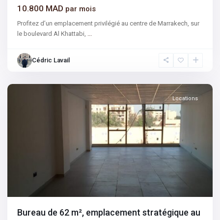
10.800 MAD
par mois
Profitez d’un emplacement privilégié au centre de Marrakech, sur
le boulevard Al Khattabi,
...
Gueliz
,
Cédric Lavail
Hivernage
,
Marrakech
Locations
Bureau de 62 m², emplacement stratégique au