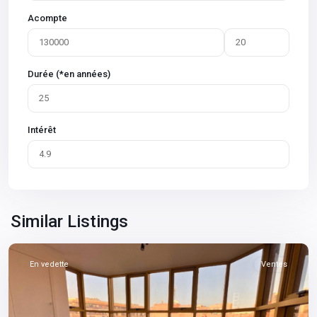
Acompte
Durée (*en années)
Intérêt
Gueliz
,
Similar Listings
Marrakech
En vedette
Ventes