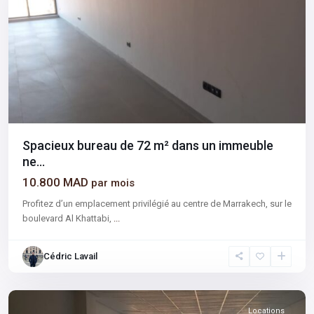
Spacieux bureau de 72 m² dans un immeuble
ne...
10.800 MAD
par mois
Profitez d’un emplacement privilégié au centre de Marrakech, sur le
boulevard Al Khattabi,
...
Gueliz
,
Cédric Lavail
Hivernage
,
Marrakech
Locations