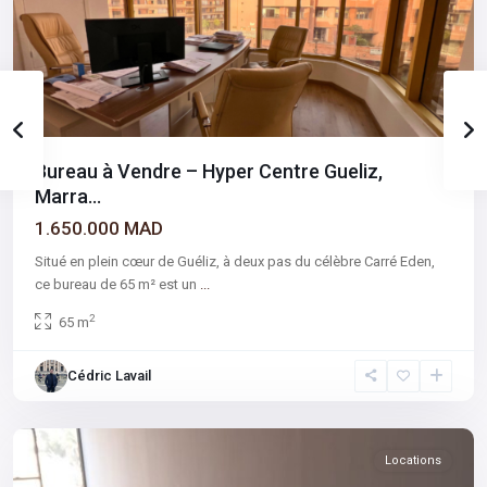
Bureau à Vendre – Hyper Centre Gueliz,
Marra...
1.650.000 MAD
Situé en plein cœur de Guéliz, à deux pas du célèbre Carré Eden,
ce bureau de 65 m² est un
...
2
65 m
Gueliz
,
Cédric Lavail
Hivernage
,
Marrakech
Locations