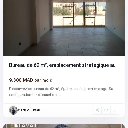
Bureau de 62 m², emplacement stratégique au
...
9.300 MAD
par mois
Découvrez ce bureau de 62 m², également au premier étage. Sa
configuration fonctionnelle e
...
Sidi
Cédric Lavail
Ghanem
,
Marrakech